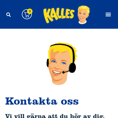
Skip
to
0
content
Kontakta oss
Vi vill gärna att du hör av dig.